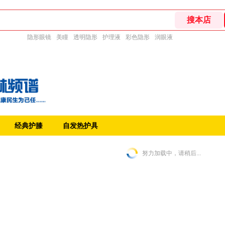
隐形眼镜
美瞳
透明隐形
护理液
彩色隐形
润眼液
经典护膝
自发热护具
努力加载中，请稍后...