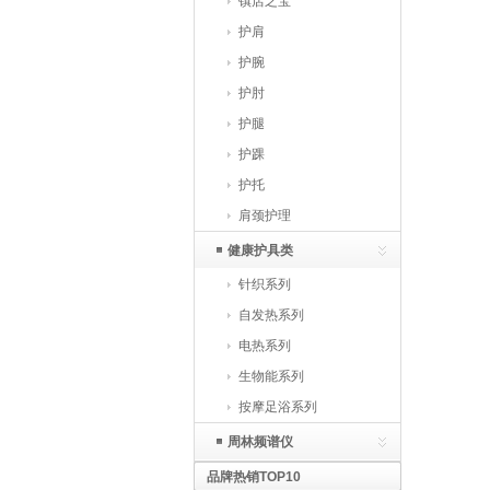
镇店之宝
护肩
护腕
护肘
护腿
护踝
护托
肩颈护理
健康护具类
针织系列
自发热系列
电热系列
生物能系列
按摩足浴系列
周林频谱仪
品牌热销TOP10