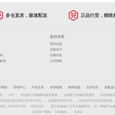
多仓直发，极速配送
正品行货，精致
支付方式
货到付款
在线支付
询
分期付款
标准
公司转账
家帮助
|
营销中心
|
手机京东
|
友情链接
|
销售联盟
|
京东社区
|
风险监
4号
|
ICP
|
药品医疗器械网络服务备案
|
自营医疗器械经营资质
|
药品网络
可证编号新出网证(京)字150号
|
出版物经营许可证
|
违法和不良信息举报电话：40
线：4006067733
经营证照
|
医疗器械第三方平台备案凭证（京）网械平台备字（
京东旗下网站：
京东钱包
|
京东云