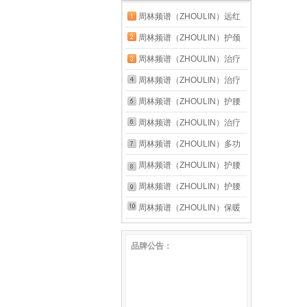
周林频谱（ZHOULIN）远红
外贴理疗贴颈椎肩周炎腰肌劳
周林频谱（ZHOULIN）护颈
损辅助治疗热敷贴 五盒装
保暖护颈 男女 自发热保暖大
周林频谱（ZHOULIN）治疗
颗粒磁石护颈带男女 黑色 均
仪WS-311板式红外线烤灯骨
周林频谱（ZHOULIN）治疗
码
关节痛支气管炎伤口愈合不良
仪WS-101D 红外线烤灯治疗
周林频谱（ZHOULIN）护腰
家用医
仪 适用于腰肌劳损/颈椎病辅
保暖自发热护腰 男女 自发热
周林频谱（ZHOULIN）治疗
助治疗 WS-101D
磁石护腰带钢板支撑 频谱保
仪WS-301理疗灯适用伤口愈
周林频谱（ZHOULIN）多功
暖款 M
合不良带状疱疹慢性胃炎家用
能透气护腰带 蜂窝透气腰椎
周林频谱（ZHOULIN）护腰
医用
保暖腰间盘发热钢板支撑男女
保暖自发热护腰 男女 自发热
周林频谱（ZHOULIN）护腰
四季 黑色 XL
磁石护腰带钢板支撑 频谱保
保暖自发热护腰 男女 自发热
周林频谱（ZHOULIN）保暖
暖款 L
磁石护腰带钢板支撑 频谱保
舒适护腰带腰间盘自发热保暖
品牌公告：
暖款 XL
男女劳损磁石弹力腰托男女 L