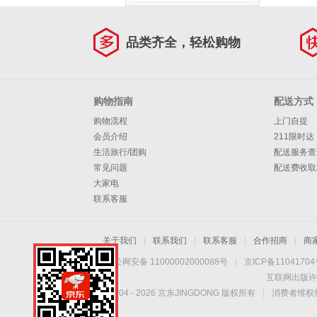
品类齐全，轻松购物
购物指南
配送方式
购物流程
上门自提
会员介绍
211限时达
生活旅行/团购
配送服务查
常见问题
配送费收取
大家电
联系客服
关于我们
|
联系我们
|
联系客服
|
合作招商
|
商
京公网安备 11000002000088号
|
京ICP备1104170
互联网出版许
Copyright © 2004 -
2026
京东JINGDONG 版权所有
|
消费者维权热